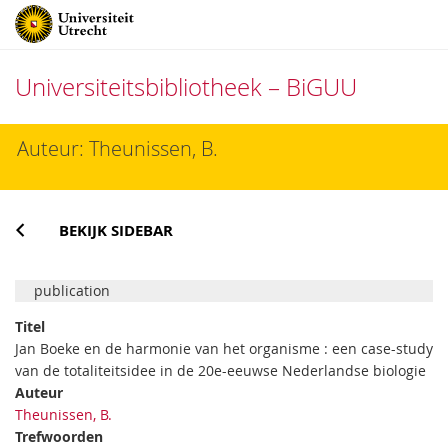
Universiteitsbibliotheek – BiGUU
Direct
Auteur: Theunissen, B.
naar
het
inhoud
BEKIJK SIDEBAR
publication
Titel
Jan Boeke en de harmonie van het organisme : een case-study
van de totaliteitsidee in de 20e-eeuwse Nederlandse biologie
Auteur
Theunissen, B.
Trefwoorden