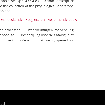
rocesses. (pp. 432-435) III. A short description
 the collection of the physiological laboratory
36-438)
,
Geneeskunde
,
Hoogleraren
,
Negentiende eeuw
che processen. II. Twee werktuigen, tot bepaling
enoodigd. III. Beschrijving voor de Catalogue of
tus in the South Kensington Museum, opened on
recht