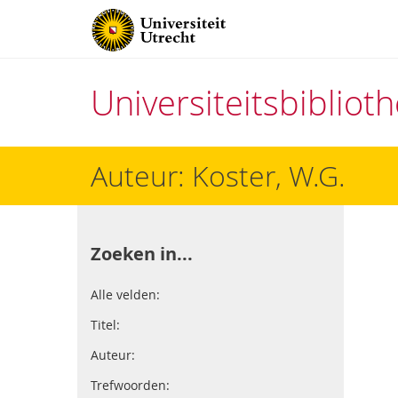
Universiteitsbiblio
Direct
Auteur: Koster, W.G.
naar
het
inhoud
Zoeken in...
Alle velden:
Titel:
Auteur:
Trefwoorden: