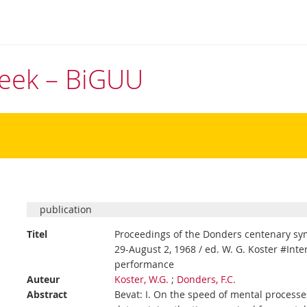
theek – BiGUU
publication
Titel
Proceedings of the Donders centenary sym
29-August 2, 1968 / ed. W. G. Koster #In
performance
Auteur
Koster, W.G.
;
Donders, F.C.
Abstract
Bevat: I. On the speed of mental processes