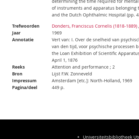
determining the time required for mental p
of instruments and apparatus belonging to
and the Dutch Ophthalmic Hospital (pp. 4
Trefwoorden
Donders, Franciscus Cornelis (1818-1889)
Jaar
1969
Annotatie
Vert van: I. Over de snelheid van psychis
van den tijd, voor psychische processen b
the Loan Exhibition of Scientific Appara
April 1, 1876
Reeks
Attention and performance ; 2
Bron
Lijst F.W. Zonneveld
Impressum
Amsterdam [etc.]: North-Holland, 1969
Pagina/deel
449 p.
Universiteitsbibliotheek Ut