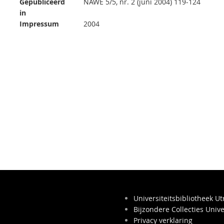
Gepubliceerd
NAWE 5/5, nr. 2 (juni 2004) 119-124
in
Impressum
2004
Universiteitsbibliotheek Ut
Bijzondere Collecties Unive
Privacy verklaring