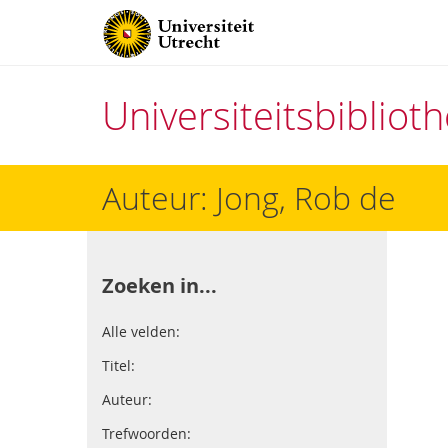
Universiteitsbiblio
Direct
Auteur: Jong, Rob de
naar
het
inhoud
Zoeken in...
Alle velden:
Titel:
Auteur:
Trefwoorden: