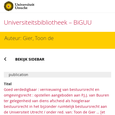
Universiteitsbibliotheek – BiGUU
Direct
Auteur: Gier, Toon de
naar
het
inhoud
BEKIJK SIDEBAR
publication
Titel
Goed verdedigbaar : vernieuwing van bestuursrecht en
omgevingsrecht : opstellen aangeboden aan P.J.J. van Buuren
ter gelegenheid van diens afscheid als hoogleraar
bestuursrecht in het bijzonder ruimtelijk bestuursrecht aan
de Universiteit Utrecht / onder red. van: Toon de Gier … [et