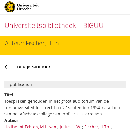
Universiteitsbibliotheek – BiGUU
Direct
Auteur: Fischer, H.Th.
naar
het
inhoud
BEKIJK SIDEBAR
publication
Titel
Toespraken gehouden in het groot-auditorium van de
rijksuniversiteit te Utrecht op 27 september 1954, na afloop
van het afscheidscollege van Prof.Dr. C. Gerretson
Auteur
Holthe tot Echten, M.L. van
;
Julius, H.W.
;
Fischer, H.Th.
;