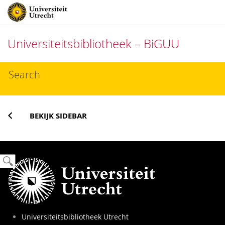
Universiteitsbibliotheek – BiGUU
Direct
Search
naar
het
inhoud
BEKIJK SIDEBAR
Universiteitsbibliotheek Utrecht