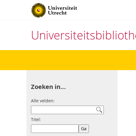
Universiteitsbiblio
Direct
naar
het
inhoud
Zoeken in...
Alle velden:
Titel: