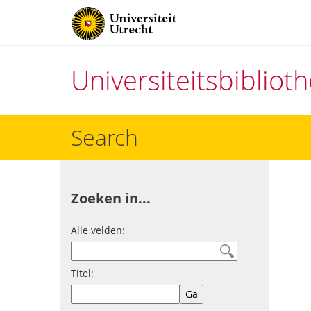
Universiteitsbiblio
Direct
Search
naar
het
inhoud
Zoeken in...
Alle velden:
Titel: