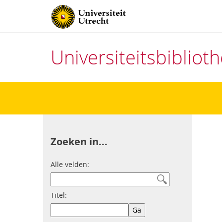
Universiteitsbiblio
Direct
naar
het
inhoud
Zoeken in...
Alle velden:
Titel: