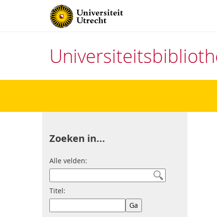
Universiteitsbiblio
Direct
naar
het
inhoud
Zoeken in...
Alle velden:
Titel: