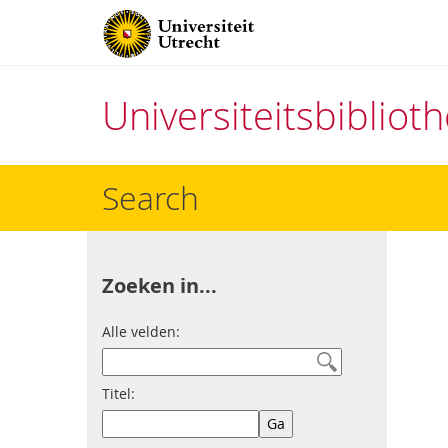
Universiteitsbiblio
Direct
Search
naar
het
inhoud
Zoeken in...
Alle velden:
Titel: