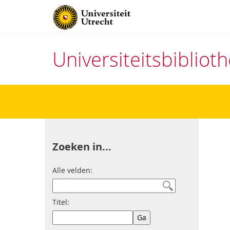
Universiteitsbiblio
Direct
naar
het
inhoud
Zoeken in...
Alle velden:
Titel: