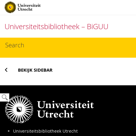
Universiteitsbibliotheek – BiGUU
Direct
Search
naar
het
inhoud
BEKIJK SIDEBAR
Universiteitsbibliotheek Utrecht