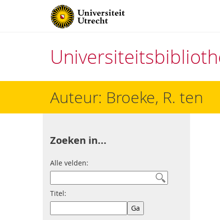
Universiteitsbiblio
Direct
Auteur: Broeke, R. ten
naar
het
inhoud
Zoeken in...
Alle velden:
Titel: