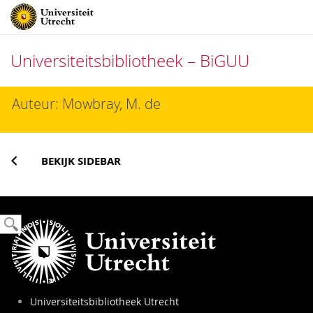
Universiteitsbibliotheek – BiGUU
Direct
Auteur: Mowbray, M. de
naar
het
inhoud
BEKIJK SIDEBAR
Universiteitsbibliotheek Utrecht