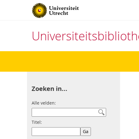
Universiteitsbiblio
Direct
naar
het
inhoud
Zoeken in...
Alle velden:
Titel: