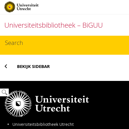
Universiteitsbibliotheek – BiGUU
Direct
Search
naar
het
inhoud
BEKIJK SIDEBAR
Universiteitsbibliotheek Utrecht