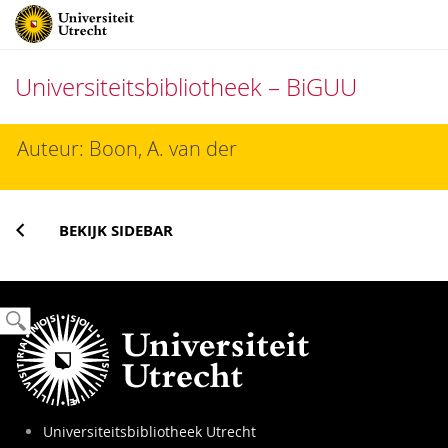
Universiteitsbibliotheek – BiGUU
Direct
Auteur: Boon, A. van der
naar
het
inhoud
BEKIJK SIDEBAR
Universiteitsbibliotheek Utrecht