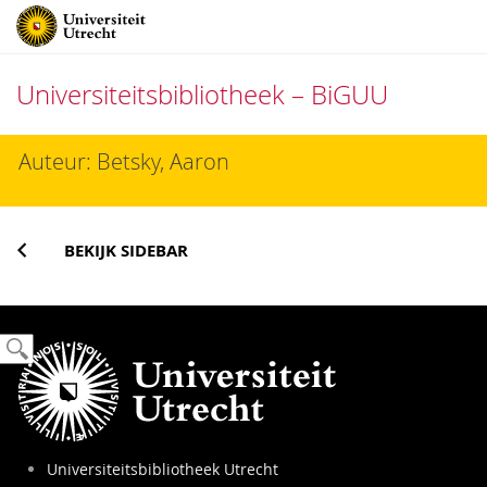
Universiteitsbibliotheek – BiGUU
Direct
Auteur: Betsky, Aaron
naar
het
inhoud
BEKIJK SIDEBAR
Universiteitsbibliotheek Utrecht