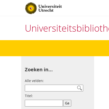
Universiteitsbiblio
Direct
naar
het
inhoud
Zoeken in...
Alle velden:
Titel: